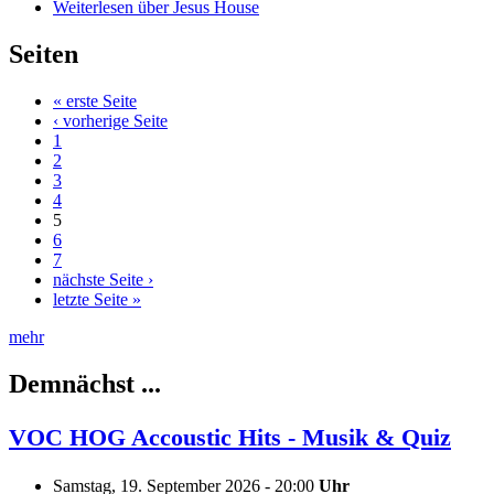
Weiterlesen
über Jesus House
Seiten
« erste Seite
‹ vorherige Seite
1
2
3
4
5
6
7
nächste Seite ›
letzte Seite »
mehr
Demnächst ...
VOC HOG Accoustic Hits - Musik & Quiz
Samstag, 19. September 2026 - 20:00
Uhr