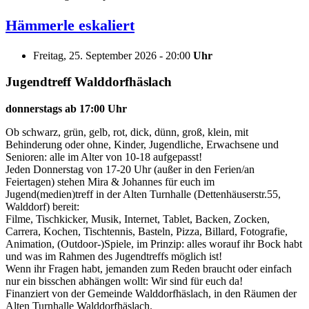
Hämmerle eskaliert
Freitag, 25. September 2026 - 20:00
Uhr
Jugendtreff Walddorfhäslach
donnerstags ab 17:00 Uhr
Ob schwarz, grün, gelb, rot, dick, dünn, groß, klein, mit
Behinderung oder ohne, Kinder, Jugendliche, Erwachsene und
Senioren: alle im Alter von 10-18 aufgepasst!
Jeden Donnerstag von 17-20 Uhr (außer in den Ferien/an
Feiertagen) stehen Mira & Johannes für euch im
Jugend(medien)treff in der Alten Turnhalle (Dettenhäuserstr.55,
Walddorf) bereit:
Filme, Tischkicker, Musik, Internet, Tablet, Backen, Zocken,
Carrera, Kochen, Tischtennis, Basteln, Pizza, Billard, Fotografie,
Animation, (Outdoor-)Spiele, im Prinzip: alles worauf ihr Bock habt
und was im Rahmen des Jugendtreffs möglich ist!
Wenn ihr Fragen habt, jemanden zum Reden braucht oder einfach
nur ein bisschen abhängen wollt: Wir sind für euch da!
Finanziert von der Gemeinde Walddorfhäslach, in den Räumen der
Alten Turnhalle Walddorfhäslach.