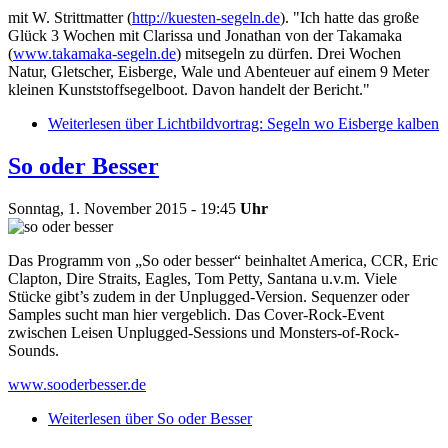
mit W. Strittmatter (
http://kuesten-segeln.de
). "Ich hatte das große
Glück 3 Wochen mit Clarissa und Jonathan von der Takamaka
(
www.takamaka-segeln.de
) mitsegeln zu dürfen. Drei Wochen
Natur, Gletscher, Eisberge, Wale und Abenteuer auf einem 9 Meter
kleinen Kunststoffsegelboot. Davon handelt der Bericht."
Weiterlesen
über Lichtbildvortrag: Segeln wo Eisberge kalben
So oder Besser
Sonntag, 1. November 2015 - 19:45
Uhr
Das Programm von „So oder besser“ beinhaltet America, CCR, Eric
Clapton, Dire Straits, Eagles, Tom Petty, Santana u.v.m. Viele
Stücke gibt’s zudem in der Unplugged-Version. Sequenzer oder
Samples sucht man hier vergeblich. Das Cover-Rock-Event
zwischen Leisen Unplugged-Sessions und Monsters-of-Rock-
Sounds.
www.sooderbesser.de
Weiterlesen
über So oder Besser